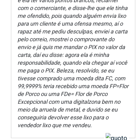
e ela ter vários pontos brancos, reclamei
com o comerciante, e disse-lhe que ele tinha
me ofendido, pois quando alguém envia lixo
para um cliente é uma ofensa mesmo, aí o
rapaz até me pediu desculpas, enviei a carta
pelo correio, mostrei o comprovante do
envio e já quis me mandar o PIX no valor da
carta, daí eu disse: agora ela é minha
responsabilidade, quando ela chegar aí você
me paga o PIX. Beleza, resolvido, se eu
tivesse comprado uma moeda dita FC, com
99,9999% teria recebido uma moeda FP=Flor
de Porco ou uma FDe= Flor de Porco
Excepcional com uma digitalzona bem no
meio da arruela de metal, e duvido se eu
conseguiria devolver esse lixo para o
vendedor lixo que me vendeu.