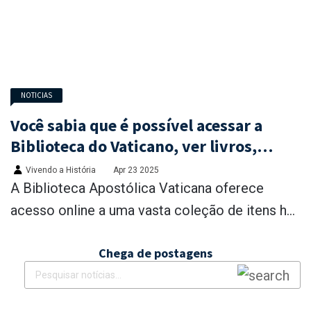
NOTICIAS
Você sabia que é possível acessar a
Biblioteca do Vaticano, ver livros,
moedas e catálogos online?
Vivendo a História
Apr 23 2025
A Biblioteca Apostólica Vaticana oferece
acesso online a uma vasta coleção de itens h...
Chega de postagens