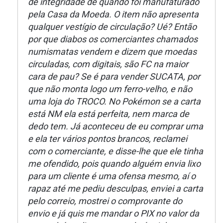
de integridade de quando foi manufaturado
pela Casa da Moeda. O item não apresenta
qualquer vestígio de circulação? Ué? Então
por que diabos os comerciantes chamados
numismatas vendem e dizem que moedas
circuladas, com digitais, são FC na maior
cara de pau? Se é para vender SUCATA, por
que não monta logo um ferro-velho, e não
uma loja do TROCO. No Pokémon se a carta
está NM ela está perfeita, nem marca de
dedo tem. Já aconteceu de eu comprar uma
e ela ter vários pontos brancos, reclamei
com o comerciante, e disse-lhe que ele tinha
me ofendido, pois quando alguém envia lixo
para um cliente é uma ofensa mesmo, aí o
rapaz até me pediu desculpas, enviei a carta
pelo correio, mostrei o comprovante do
envio e já quis me mandar o PIX no valor da