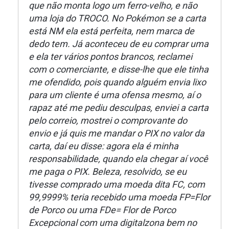
que não monta logo um ferro-velho, e não
uma loja do TROCO. No Pokémon se a carta
está NM ela está perfeita, nem marca de
dedo tem. Já aconteceu de eu comprar uma
e ela ter vários pontos brancos, reclamei
com o comerciante, e disse-lhe que ele tinha
me ofendido, pois quando alguém envia lixo
para um cliente é uma ofensa mesmo, aí o
rapaz até me pediu desculpas, enviei a carta
pelo correio, mostrei o comprovante do
envio e já quis me mandar o PIX no valor da
carta, daí eu disse: agora ela é minha
responsabilidade, quando ela chegar aí você
me paga o PIX. Beleza, resolvido, se eu
tivesse comprado uma moeda dita FC, com
99,9999% teria recebido uma moeda FP=Flor
de Porco ou uma FDe= Flor de Porco
Excepcional com uma digitalzona bem no