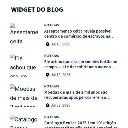
WIDGET DO BLOG
NOTICIAS
Assentamento celta revela possível
centro de comércio de escravos na
França
Jul 16, 2026
NOTICIAS
Ele achou que era um simples botão no
campo — até descobrir uma moeda
medieval de valor histórico incalculável
Jul 13, 2026
NOTICIAS
Moedas de mais de 2 mil anos são
recuperadas após percorrerem o
mercado ilegal de antiguidades
Jul 09, 2026
NOTICIAS
Catálogo Bentes 2025 tem 10ª edição
esgotada; 9ª edição está disponível com