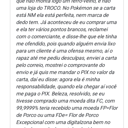
que não monta logo um ferro-velho, e não
uma loja do TROCO. No Pokémon se a carta
está NM ela está perfeita, nem marca de
dedo tem. Já aconteceu de eu comprar uma
e ela ter vários pontos brancos, reclamei
com o comerciante, e disse-lhe que ele tinha
me ofendido, pois quando alguém envia lixo
para um cliente é uma ofensa mesmo, aí o
rapaz até me pediu desculpas, enviei a carta
pelo correio, mostrei o comprovante do
envio e já quis me mandar o PIX no valor da
carta, daí eu disse: agora ela é minha
responsabilidade, quando ela chegar aí você
me paga o PIX. Beleza, resolvido, se eu
tivesse comprado uma moeda dita FC, com
99,9999% teria recebido uma moeda FP=Flor
de Porco ou uma FDe= Flor de Porco
Excepcional com uma digitalzona bem no