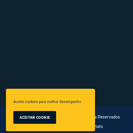
Aceite cookies para melhor desempenho
© 2024 Vivendo a História - Todos os Direitos Reservados
ACEITAR COOKIE
Link
Termos & Condições
Contato