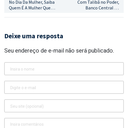
No Dia Da Mulher, Saiba
Com Talibã no Poder,
Quem É A Mulher Que
Banco Central do
Estampa As Cédulas
Afeganistão Ainda Usa
Brasileiras
Moeda Grega, um
Símbolo de Modernidade
Como Selo da Instituição!
Deixe uma resposta
Seu endereço de e-mail não será publicado.