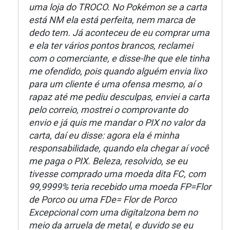
uma loja do TROCO. No Pokémon se a carta
está NM ela está perfeita, nem marca de
dedo tem. Já aconteceu de eu comprar uma
e ela ter vários pontos brancos, reclamei
com o comerciante, e disse-lhe que ele tinha
me ofendido, pois quando alguém envia lixo
para um cliente é uma ofensa mesmo, aí o
rapaz até me pediu desculpas, enviei a carta
pelo correio, mostrei o comprovante do
envio e já quis me mandar o PIX no valor da
carta, daí eu disse: agora ela é minha
responsabilidade, quando ela chegar aí você
me paga o PIX. Beleza, resolvido, se eu
tivesse comprado uma moeda dita FC, com
99,9999% teria recebido uma moeda FP=Flor
de Porco ou uma FDe= Flor de Porco
Excepcional com uma digitalzona bem no
meio da arruela de metal, e duvido se eu