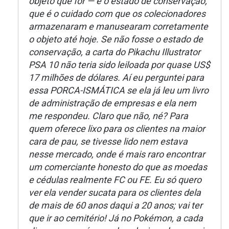
objeto que for — é o estado de conservação,
que é o cuidado com que os colecionadores
armazenaram e manusearam corretamente
o objeto até hoje. Se não fosse o estado de
conservação, a carta do Pikachu Illustrator
PSA 10 não teria sido leiloada por quase US$
17 milhões de dólares. Aí eu perguntei para
essa PORCA-ISMÁTICA se ela já leu um livro
de administração de empresas e ela nem
me respondeu. Claro que não, né? Para
quem oferece lixo para os clientes na maior
cara de pau, se tivesse lido nem estava
nesse mercado, onde é mais raro encontrar
um comerciante honesto do que as moedas
e cédulas realmente FC ou FE. Eu só quero
ver ela vender sucata para os clientes dela
de mais de 60 anos daqui a 20 anos; vai ter
que ir ao cemitério! Já no Pokémon, a cada