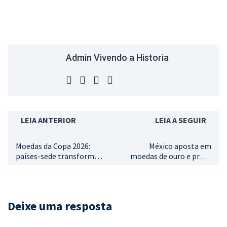
Admin Vivendo a Historia
LEIA ANTERIOR
LEIA A SEGUIR
Moedas da Copa 2026:
México aposta em
países-sede transformam
moedas de ouro e prata
paixão pelo futebol em
para marcar Copa de 2026
itens de coleção! alguma
chance do Brasil entrar
no jogo?
Deixe uma resposta