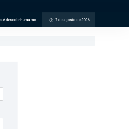
descobrir uma moeda medieval de valor histórico incalculável
7 de agosto de 2026
Moedas de m