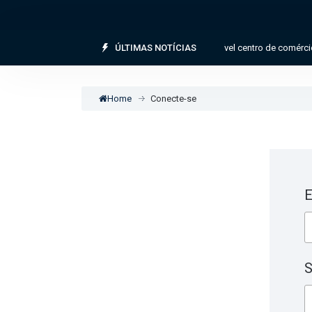
Assentamento celta revela possível centro de comércio 
ÚLTIMAS NOTÍCIAS
Home
Conecte-se
E
S