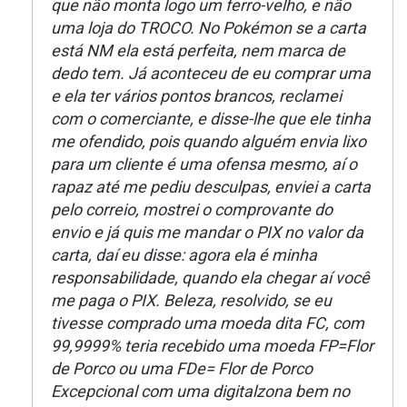
que não monta logo um ferro-velho, e não
uma loja do TROCO. No Pokémon se a carta
está NM ela está perfeita, nem marca de
dedo tem. Já aconteceu de eu comprar uma
e ela ter vários pontos brancos, reclamei
com o comerciante, e disse-lhe que ele tinha
me ofendido, pois quando alguém envia lixo
para um cliente é uma ofensa mesmo, aí o
rapaz até me pediu desculpas, enviei a carta
pelo correio, mostrei o comprovante do
envio e já quis me mandar o PIX no valor da
carta, daí eu disse: agora ela é minha
responsabilidade, quando ela chegar aí você
me paga o PIX. Beleza, resolvido, se eu
tivesse comprado uma moeda dita FC, com
99,9999% teria recebido uma moeda FP=Flor
de Porco ou uma FDe= Flor de Porco
Excepcional com uma digitalzona bem no