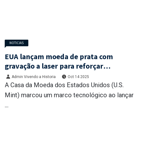
NOTICIAS
EUA lançam moeda de prata com
gravação a laser para reforçar
segurança e detalhamento do design
Admin Vivendo a Historia
Oct 14 2025
A Casa da Moeda dos Estados Unidos (U.S.
Mint) marcou um marco tecnológico ao lançar
...