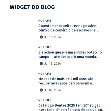
WIDGET DO BLOG
NOTICIAS
Assentamento celta revela possível
centro de comércio de escravos na
França
Jul 16, 2026
NOTICIAS
Ele achou que era um simples botão no
campo — até descobrir uma moeda
medieval de valor histórico incalculável
Jul 13, 2026
NOTICIAS
Moedas de mais de 2 mil anos são
recuperadas após percorrerem o
mercado ilegal de antiguidades
Jul 09, 2026
NOTICIAS
Catálogo Bentes 2025 tem 10ª edição
esgotada; 9ª edição está disponível com