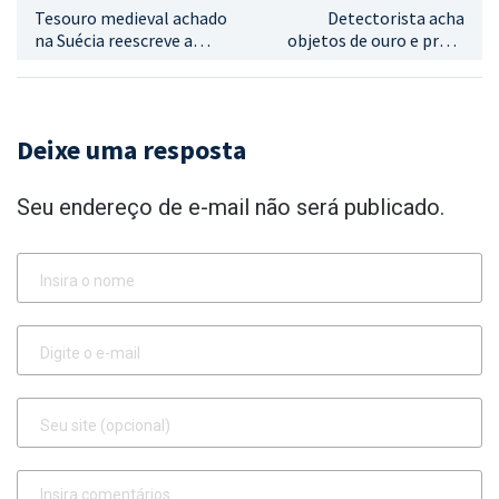
Tesouro medieval achado
Detectorista acha
na Suécia reescreve a
objetos de ouro e prata
história monetária do
na Alemanha e vai parar
século XII
na Justiça
Deixe uma resposta
Seu endereço de e-mail não será publicado.