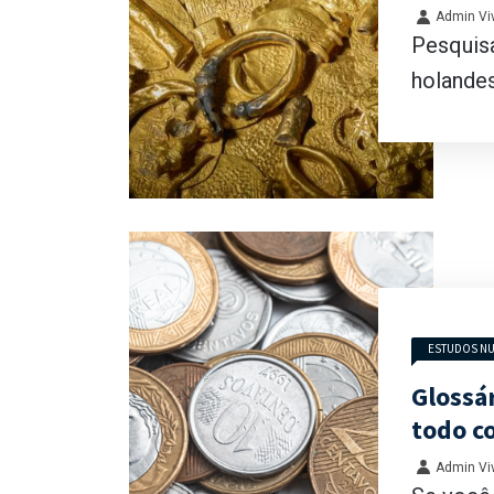
30 ano
Admin Viv
Pesquis
holandes
ESTUDOS NU
Glossá
todo c
Admin Viv