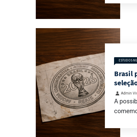
ESTUDOS NU
Brasil
seleçã
Admin Viv
A possib
comemora