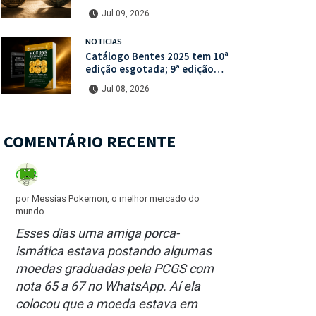
percorrerem o mercado ilegal
Jul 09, 2026
de antiguidades
NOTICIAS
Catálogo Bentes 2025 tem 10ª
edição esgotada; 9ª edição
está disponível com mais de
Jul 08, 2026
30% de desconto na unidade
COMENTÁRIO RECENTE
por Messias Pokemon, o melhor mercado do
mundo.
Esses dias uma amiga porca-
ismática estava postando algumas
moedas graduadas pela PCGS com
nota 65 a 67 no WhatsApp. Aí ela
colocou que a moeda estava em