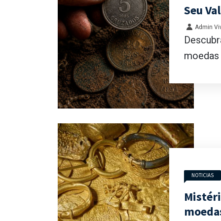
Seu Va
Admin Viv
Descubra
moedas r
NOTICIAS
Mistér
moedas