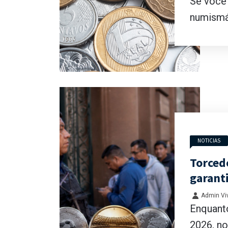
Se você
numismát
NOTICIAS
Torced
garant
Admin Viv
Enquanto
2026, no