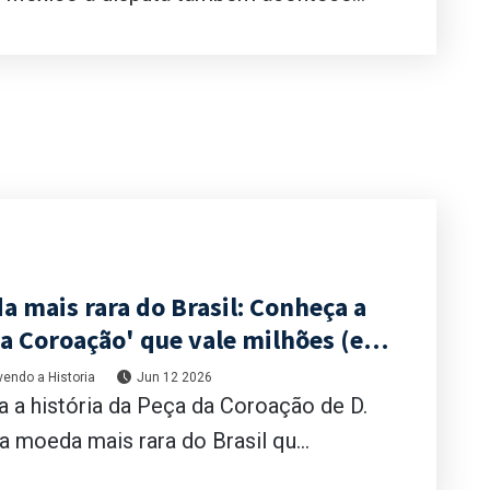
a mais rara do Brasil: Conheça a
a Coroação' que vale milhões (e
nca vai ver no troco!)
endo a Historia
Jun 12 2026
 a história da Peça da Coroação de D.
 a moeda mais rara do Brasil qu...