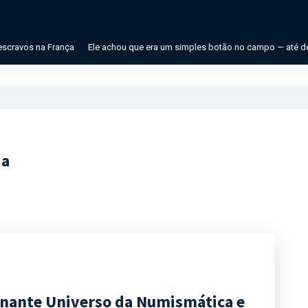
na França
Ele achou que era um simples botão no campo — até descobrir um
ia
inante Universo da Numismática e