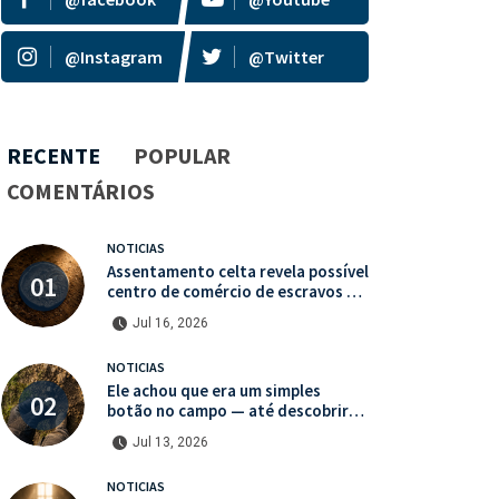
@Instagram
@Twitter
RECENTE
POPULAR
COMENTÁRIOS
NOTICIAS
Assentamento celta revela possível
centro de comércio de escravos na
França
Jul 16, 2026
NOTICIAS
Ele achou que era um simples
botão no campo — até descobrir
uma moeda medieval de valor
Jul 13, 2026
histórico incalculável
NOTICIAS