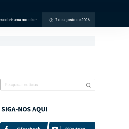
a moeda medieval de valor histórico incalculável
7 de agosto de 2026
Moedas de mais de 2 mi
SIGA-NOS AQUI
@facebook
@Youtube