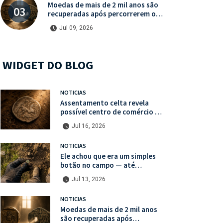
Moedas de mais de 2 mil anos são
recuperadas após percorrerem o
mercado ilegal de antiguidades
Jul 09, 2026
WIDGET DO BLOG
NOTICIAS
Assentamento celta revela
possível centro de comércio de
escravos na França
Jul 16, 2026
NOTICIAS
Ele achou que era um simples
botão no campo — até
descobrir uma moeda medieval
Jul 13, 2026
de valor histórico incalculável
NOTICIAS
Moedas de mais de 2 mil anos
são recuperadas após