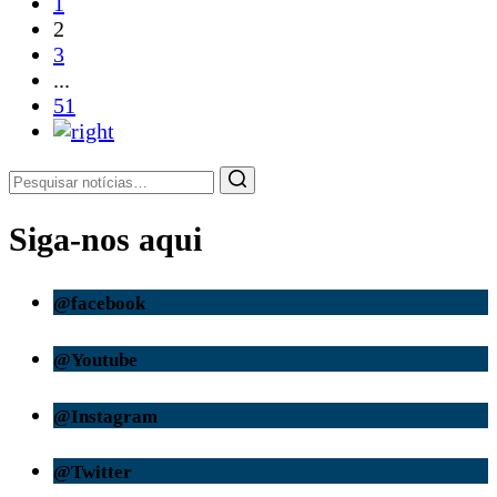
1
2
3
...
51
Siga-nos aqui
@facebook
@Youtube
@Instagram
@Twitter