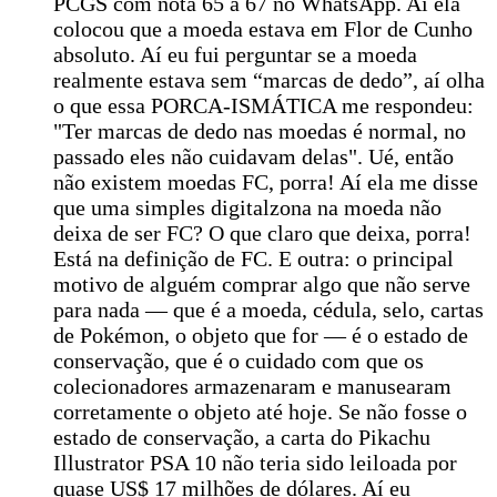
PCGS com nota 65 a 67 no WhatsApp. Aí ela
colocou que a moeda estava em Flor de Cunho
absoluto. Aí eu fui perguntar se a moeda
realmente estava sem “marcas de dedo”, aí olha
o que essa PORCA-ISMÁTICA me respondeu:
"Ter marcas de dedo nas moedas é normal, no
passado eles não cuidavam delas". Ué, então
não existem moedas FC, porra! Aí ela me disse
que uma simples digitalzona na moeda não
deixa de ser FC? O que claro que deixa, porra!
Está na definição de FC. E outra: o principal
motivo de alguém comprar algo que não serve
para nada — que é a moeda, cédula, selo, cartas
de Pokémon, o objeto que for — é o estado de
conservação, que é o cuidado com que os
colecionadores armazenaram e manusearam
corretamente o objeto até hoje. Se não fosse o
estado de conservação, a carta do Pikachu
Illustrator PSA 10 não teria sido leiloada por
quase US$ 17 milhões de dólares. Aí eu