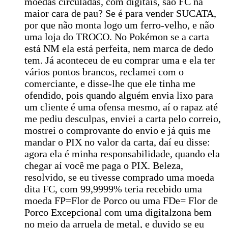
moedas circuladas, com digitais, são FC na
maior cara de pau? Se é para vender SUCATA,
por que não monta logo um ferro-velho, e não
uma loja do TROCO. No Pokémon se a carta
está NM ela está perfeita, nem marca de dedo
tem. Já aconteceu de eu comprar uma e ela ter
vários pontos brancos, reclamei com o
comerciante, e disse-lhe que ele tinha me
ofendido, pois quando alguém envia lixo para
um cliente é uma ofensa mesmo, aí o rapaz até
me pediu desculpas, enviei a carta pelo correio,
mostrei o comprovante do envio e já quis me
mandar o PIX no valor da carta, daí eu disse:
agora ela é minha responsabilidade, quando ela
chegar aí você me paga o PIX. Beleza,
resolvido, se eu tivesse comprado uma moeda
dita FC, com 99,9999% teria recebido uma
moeda FP=Flor de Porco ou uma FDe= Flor de
Porco Excepcional com uma digitalzona bem
no meio da arruela de metal, e duvido se eu