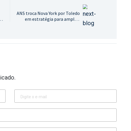
ANS troca Nova York por Toledo
os
em estratégia para ampliar
acesso e cortar custos
icado.