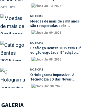
descobrir uma moeda medieval
Jul 13, 2026
de valor histórico incalculável
NOTICIAS
Moedas de mais de 2 mil anos
são recuperadas após
percorrerem o mercado ilegal
Jul 09, 2026
de antiguidades
NOTICIAS
Catálogo Bentes 2025 tem 10ª
edição esgotada; 9ª edição
está disponível com mais de
Jul 08, 2026
30% de desconto na unidade
NOTICIAS
O Holograma Impossível: A
Tecnologia 3D das Novas
Cédulas do Iene
Jun 30, 2026
GALERIA