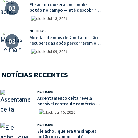
Ele achou que era um simples
botão no campo — até descobrir
uma moeda medieval de valor
Jul 13, 2026
histórico incalculável
NOTICIAS
Moedas de mais de 2 mil anos são
recuperadas após percorrerem o
mercado ilegal de antiguidades
Jul 09, 2026
NOTÍCIAS RECENTES
NOTICIAS
Assentamento celta revela
possível centro de comércio de
escravos na França
Jul 16, 2026
NOTICIAS
Ele achou que era um simples
botão no campo — até