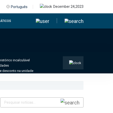
December 24,2023
Português
ÁTICOS
stórico incalculável
idades
de desconto na unidade