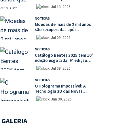
descobrir uma moeda medieval
Jul 13, 2026
de valor histórico incalculável
NOTICIAS
Moedas de mais de 2 mil anos
são recuperadas após
percorrerem o mercado ilegal
Jul 09, 2026
de antiguidades
NOTICIAS
Catálogo Bentes 2025 tem 10ª
edição esgotada; 9ª edição
está disponível com mais de
Jul 08, 2026
30% de desconto na unidade
NOTICIAS
O Holograma Impossível: A
Tecnologia 3D das Novas
Cédulas do Iene
Jun 30, 2026
GALERIA