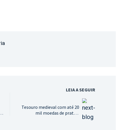
ria
LEIA A SEGUIR
Tesouro medieval com até 20
mil moedas de prata é
encontrado por acaso nos
arredores de Estocolmo