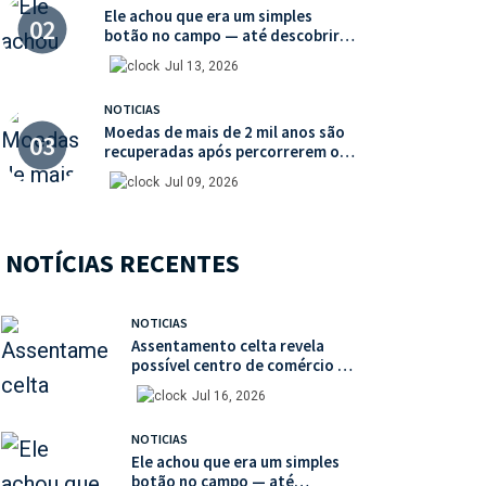
Ele achou que era um simples
botão no campo — até descobrir
uma moeda medieval de valor
Jul 13, 2026
histórico incalculável
NOTICIAS
Moedas de mais de 2 mil anos são
recuperadas após percorrerem o
mercado ilegal de antiguidades
Jul 09, 2026
NOTÍCIAS RECENTES
NOTICIAS
Assentamento celta revela
possível centro de comércio de
escravos na França
Jul 16, 2026
NOTICIAS
Ele achou que era um simples
botão no campo — até