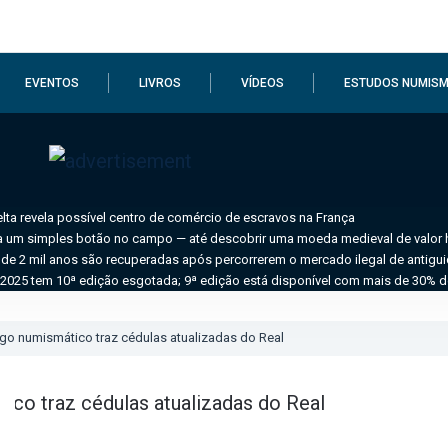
EVENTOS
LIVROS
VÍDEOS
ESTUDOS NUMISM
ta revela possível centro de comércio de escravos na França
a um simples botão no campo — até descobrir uma moeda medieval de valor hi
de 2 mil anos são recuperadas após percorrerem o mercado ilegal de antigu
2025 tem 10ª edição esgotada; 9ª edição está disponível com mais de 30% 
go numismático traz cédulas atualizadas do Real