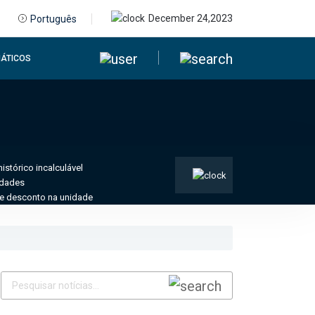
December 24,2023
Português
ÁTICOS
stórico incalculável
idades
de desconto na unidade