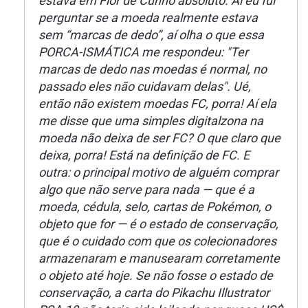
estava em Flor de Cunho absoluto. Aí eu fui
perguntar se a moeda realmente estava
sem “marcas de dedo”, aí olha o que essa
PORCA-ISMÁTICA me respondeu: "Ter
marcas de dedo nas moedas é normal, no
passado eles não cuidavam delas". Ué,
então não existem moedas FC, porra! Aí ela
me disse que uma simples digitalzona na
moeda não deixa de ser FC? O que claro que
deixa, porra! Está na definição de FC. E
outra: o principal motivo de alguém comprar
algo que não serve para nada — que é a
moeda, cédula, selo, cartas de Pokémon, o
objeto que for — é o estado de conservação,
que é o cuidado com que os colecionadores
armazenaram e manusearam corretamente
o objeto até hoje. Se não fosse o estado de
conservação, a carta do Pikachu Illustrator