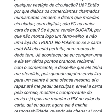
qualquer vestígio de circulação? Ué? Então
por que diabos os comerciantes chamados
numismatas vendem e dizem que moedas
circuladas, com digitais, são FC na maior
cara de pau? Se é para vender SUCATA, por
que não monta logo um ferro-velho, e não
uma loja do TROCO. No Pokémon se a carta
está NM ela está perfeita, nem marca de
dedo tem. Já aconteceu de eu comprar uma
e ela ter vários pontos brancos, reclamei
com o comerciante, e disse-lhe que ele tinha
me ofendido, pois quando alguém envia lixo
para um cliente é uma ofensa mesmo, aí o
rapaz até me pediu desculpas, enviei a carta
pelo correio, mostrei o comprovante do
envio e já quis me mandar o PIX no valor da
carta, daí eu disse: agora ela é minha
responsabilidade, quando ela chegar aí você