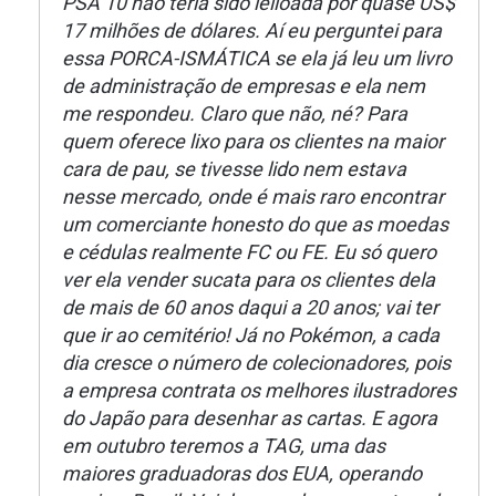
PSA 10 não teria sido leiloada por quase US$
17 milhões de dólares. Aí eu perguntei para
essa PORCA-ISMÁTICA se ela já leu um livro
de administração de empresas e ela nem
me respondeu. Claro que não, né? Para
quem oferece lixo para os clientes na maior
cara de pau, se tivesse lido nem estava
nesse mercado, onde é mais raro encontrar
um comerciante honesto do que as moedas
e cédulas realmente FC ou FE. Eu só quero
ver ela vender sucata para os clientes dela
de mais de 60 anos daqui a 20 anos; vai ter
que ir ao cemitério! Já no Pokémon, a cada
dia cresce o número de colecionadores, pois
a empresa contrata os melhores ilustradores
do Japão para desenhar as cartas. E agora
em outubro teremos a TAG, uma das
maiores graduadoras dos EUA, operando