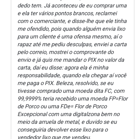
dedo tem. Já aconteceu de eu comprar uma
e ela ter vários pontos brancos, reclamei
com o comerciante, e disse-lhe que ele tinha
me ofendido, pois quando alguém envia lixo
para um cliente é uma ofensa mesmo, aí o
rapaz até me pediu desculpas, enviei a carta
pelo correio, mostrei o comprovante do
envio e já quis me mandar o PIX no valor da
carta, daí eu disse: agora ela é minha
responsabilidade, quando ela chegar aí você
me paga o PIX. Beleza, resolvido, se eu
tivesse comprado uma moeda dita FC, com
99,9999% teria recebido uma moeda FP=Flor
de Porco ou uma FDe= Flor de Porco
Excepcional com uma digitalzona bem no
meio da arruela de metal, e duvido se eu
conseguiria devolver esse lixo para o
vendedor lixo que me vendeu.