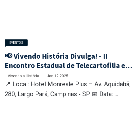
EVENTOS
📢 Vivendo História Divulga! - II
Encontro Estadual de Telecartofilia e
Numismática - 31 de janeiro e 1º de
Vivendo a História
Jan 12 2025
fevereiro de 2025
📍 Local: Hotel Monreale Plus – Av. Aquidabã,
280, Largo Pará, Campinas - SP 📅 Data: ...