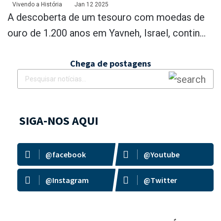
imagens e vídeos exclusivos
Vivendo a História
Jan 12 2025
A descoberta de um tesouro com moedas de
ouro de 1.200 anos em Yavneh, Israel, contin...
Chega de postagens
SIGA-NOS AQUI
@facebook
@Youtube
@Instagram
@Twitter