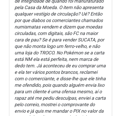
de integridade de quando foi manufaturado
pela Casa da Moeda. O item não apresenta
qualquer vestígio de circulação? Ué? Então
por que diabos os comerciantes chamados
numismatas vendem e dizem que moedas
circuladas, com digitais, são FC na maior
cara de pau? Se é para vender SUCATA, por
que não monta logo um ferro-velho, e não
uma loja do TROCO. No Pokémon se a carta
está NM ela está perfeita, nem marca de
dedo tem. Já aconteceu de eu comprar uma
e ela ter vários pontos brancos, reclamei
com o comerciante, e disse-lhe que ele tinha
me ofendido, pois quando alguém envia lixo
para um cliente é uma ofensa mesmo, aí o
rapaz até me pediu desculpas, enviei a carta
pelo correio, mostrei o comprovante do
envio e já quis me mandar o PIX no valor da