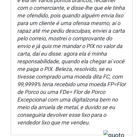
e ela ter vários pontos brancos, reclamei
com o comerciante, e disse-lhe que ele tinha
me ofendido, pois quando alguém envia lixo
para um cliente é uma ofensa mesmo, aí o
rapaz até me pediu desculpas, enviei a carta
pelo correio, mostrei o comprovante do
envio e já quis me mandar o PIX no valor da
carta, daí eu disse: agora ela é minha
responsabilidade, quando ela chegar aí você
me paga o PIX. Beleza, resolvido, se eu
tivesse comprado uma moeda dita FC, com
99,9999% teria recebido uma moeda FP=Flor
de Porco ou uma FDe= Flor de Porco
Excepcional com uma digitalzona bem no
meio da arruela de metal, e duvido se eu
conseguiria devolver esse lixo para o
vendedor lixo que me vendeu.