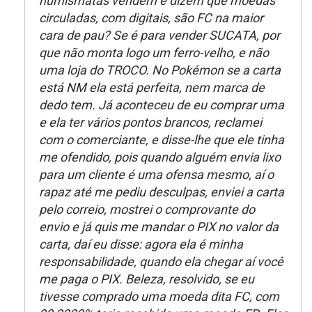
numismatas vendem e dizem que moedas
circuladas, com digitais, são FC na maior
cara de pau? Se é para vender SUCATA, por
que não monta logo um ferro-velho, e não
uma loja do TROCO. No Pokémon se a carta
está NM ela está perfeita, nem marca de
dedo tem. Já aconteceu de eu comprar uma
e ela ter vários pontos brancos, reclamei
com o comerciante, e disse-lhe que ele tinha
me ofendido, pois quando alguém envia lixo
para um cliente é uma ofensa mesmo, aí o
rapaz até me pediu desculpas, enviei a carta
pelo correio, mostrei o comprovante do
envio e já quis me mandar o PIX no valor da
carta, daí eu disse: agora ela é minha
responsabilidade, quando ela chegar aí você
me paga o PIX. Beleza, resolvido, se eu
tivesse comprado uma moeda dita FC, com