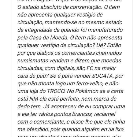
O estado absoluto de conservação. O item
não apresenta qualquer vestígio de
circulação, mantendo-se no mesmo estado
de integridade de quando foi manufaturado
pela Casa da Moeda. O item não apresenta
qualquer vestígio de circulação? Ué? Então
por que diabos os comerciantes chamados
numismatas vendem e dizem que moedas
circuladas, com digitais, são FC na maior
cara de pau? Se é para vender SUCATA, por
que não monta logo um ferro-velho, e não
uma loja do TROCO. No Pokémon se a carta
está NM ela está perfeita, nem marca de
dedo tem. Já aconteceu de eu comprar uma
e ela ter vários pontos brancos, reclamei
com o comerciante, e disse-lhe que ele tinha
me ofendido, pois quando alguém envia lixo
para um cliente é uma ofensa mesmo, aí o