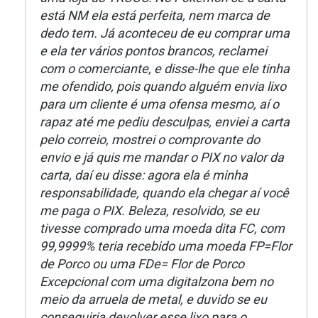
está NM ela está perfeita, nem marca de
dedo tem. Já aconteceu de eu comprar uma
e ela ter vários pontos brancos, reclamei
com o comerciante, e disse-lhe que ele tinha
me ofendido, pois quando alguém envia lixo
para um cliente é uma ofensa mesmo, aí o
rapaz até me pediu desculpas, enviei a carta
pelo correio, mostrei o comprovante do
envio e já quis me mandar o PIX no valor da
carta, daí eu disse: agora ela é minha
responsabilidade, quando ela chegar aí você
me paga o PIX. Beleza, resolvido, se eu
tivesse comprado uma moeda dita FC, com
99,9999% teria recebido uma moeda FP=Flor
de Porco ou uma FDe= Flor de Porco
Excepcional com uma digitalzona bem no
meio da arruela de metal, e duvido se eu
conseguiria devolver esse lixo para o