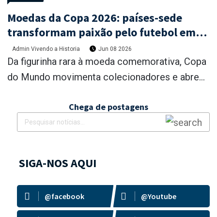
Moedas da Copa 2026: países-sede
transformam paixão pelo futebol em
itens de coleção! alguma chance do
Admin Vivendo a Historia
Jun 08 2026
Brasil entrar no jogo?
Da figurinha rara à moeda comemorativa, Copa
do Mundo movimenta colecionadores e abre...
Chega de postagens
SIGA-NOS AQUI
@facebook
@Youtube