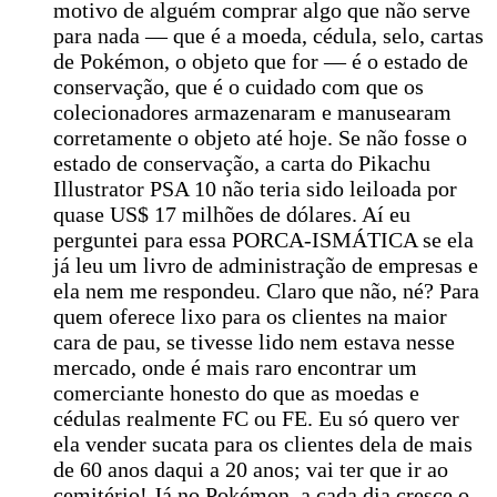
motivo de alguém comprar algo que não serve
para nada — que é a moeda, cédula, selo, cartas
de Pokémon, o objeto que for — é o estado de
conservação, que é o cuidado com que os
colecionadores armazenaram e manusearam
corretamente o objeto até hoje. Se não fosse o
estado de conservação, a carta do Pikachu
Illustrator PSA 10 não teria sido leiloada por
quase US$ 17 milhões de dólares. Aí eu
perguntei para essa PORCA-ISMÁTICA se ela
já leu um livro de administração de empresas e
ela nem me respondeu. Claro que não, né? Para
quem oferece lixo para os clientes na maior
cara de pau, se tivesse lido nem estava nesse
mercado, onde é mais raro encontrar um
comerciante honesto do que as moedas e
cédulas realmente FC ou FE. Eu só quero ver
ela vender sucata para os clientes dela de mais
de 60 anos daqui a 20 anos; vai ter que ir ao
cemitério! Já no Pokémon, a cada dia cresce o