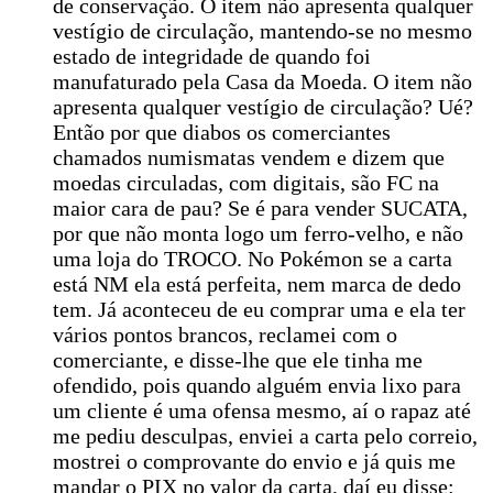
de conservação. O item não apresenta qualquer
vestígio de circulação, mantendo-se no mesmo
estado de integridade de quando foi
manufaturado pela Casa da Moeda. O item não
apresenta qualquer vestígio de circulação? Ué?
Então por que diabos os comerciantes
chamados numismatas vendem e dizem que
moedas circuladas, com digitais, são FC na
maior cara de pau? Se é para vender SUCATA,
por que não monta logo um ferro-velho, e não
uma loja do TROCO. No Pokémon se a carta
está NM ela está perfeita, nem marca de dedo
tem. Já aconteceu de eu comprar uma e ela ter
vários pontos brancos, reclamei com o
comerciante, e disse-lhe que ele tinha me
ofendido, pois quando alguém envia lixo para
um cliente é uma ofensa mesmo, aí o rapaz até
me pediu desculpas, enviei a carta pelo correio,
mostrei o comprovante do envio e já quis me
mandar o PIX no valor da carta, daí eu disse: