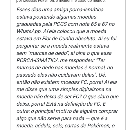
por Messias Pokemon, o melhor mercado do mundo.
Esses dias uma amiga porca-ismática
estava postando algumas moedas
graduadas pela PCGS com nota 65 a 67 no
WhatsApp. Aí ela colocou que a moeda
estava em Flor de Cunho absoluto. Aí eu fui
perguntar se a moeda realmente estava
sem “marcas de dedo”, aí olha o que essa
PORCA-ISMÁTICA me respondeu: "Ter
marcas de dedo nas moedas é normal, no
passado eles não cuidavam delas". Ué,
então não existem moedas FC, porra! Aí ela
me disse que uma simples digitalzona na
moeda não deixa de ser FC? O que claro que
deixa, porra! Está na definição de FC. E
outra: o principal motivo de alguém comprar
algo que não serve para nada — que é a
moeda, cédula, selo, cartas de Pokémon, o