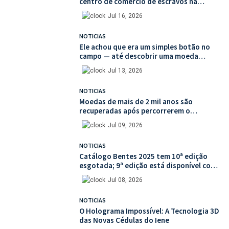
centro de comércio de escravos na
França
Jul 16, 2026
NOTICIAS
Ele achou que era um simples botão no
campo — até descobrir uma moeda
medieval de valor histórico incalculável
Jul 13, 2026
NOTICIAS
Moedas de mais de 2 mil anos são
recuperadas após percorrerem o
mercado ilegal de antiguidades
Jul 09, 2026
NOTICIAS
Catálogo Bentes 2025 tem 10ª edição
esgotada; 9ª edição está disponível com
mais de 30% de desconto na unidade
Jul 08, 2026
NOTICIAS
O Holograma Impossível: A Tecnologia 3D
das Novas Cédulas do Iene