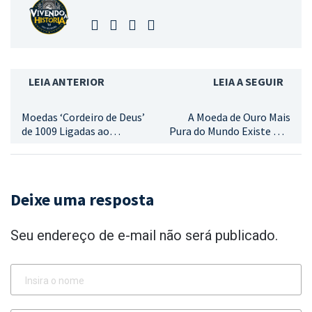
LEIA ANTERIOR
LEIA A SEGUIR
Moedas ‘Cordeiro de Deus’
A Moeda de Ouro Mais
de 1009 Ligadas ao
Pura do Mundo Existe — E
Apocalipse São
Ela Vale Muito Mais do
Encontradas na
Que Ouro
Dinamarca Após 1.000
Anos
Deixe uma resposta
Seu endereço de e-mail não será publicado.