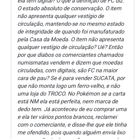
ela tem digital? O que a definição de FC diz:
O estado absoluto de conservação. O item
não apresenta qualquer vestígio de
circulação, mantendo-se no mesmo estado
de integridade de quando foi manufaturado
pela Casa da Moeda. O item não apresenta
qualquer vestígio de circulação? Ué? Então
por que diabos os comerciantes chamados
numismatas vendem e dizem que moedas
circuladas, com digitais, são FC na maior
cara de pau? Se é para vender SUCATA, por
que não monta logo um ferro-velho, e não
uma loja do TROCO. No Pokémon se a carta
está NM ela está perfeita, nem marca de
dedo tem. Já aconteceu de eu comprar uma
e ela ter vários pontos brancos, reclamei
com o comerciante, e disse-lhe que ele tinha
me ofendido, pois quando alguém envia lixo