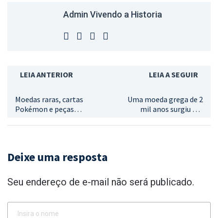
Admin Vivendo a Historia
LEIA ANTERIOR
LEIA A SEGUIR
Moedas raras, cartas
Uma moeda grega de 2
Pokémon e peças
mil anos surgiu em
históricas movimentam
Berlim
encontro de
colecionadores em
Goiânia nos dias 15 e 16
Deixe uma resposta
de maio
Seu endereço de e-mail não será publicado.