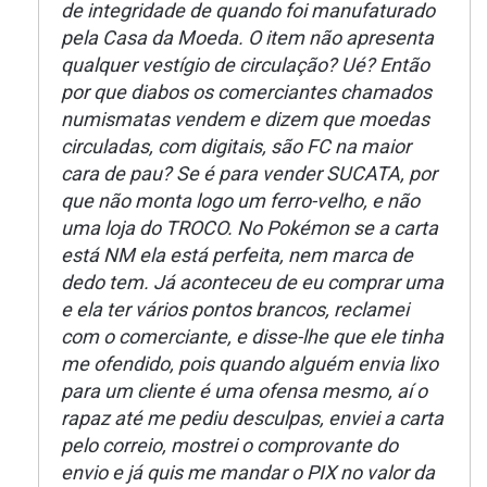
de integridade de quando foi manufaturado
pela Casa da Moeda. O item não apresenta
qualquer vestígio de circulação? Ué? Então
por que diabos os comerciantes chamados
numismatas vendem e dizem que moedas
circuladas, com digitais, são FC na maior
cara de pau? Se é para vender SUCATA, por
que não monta logo um ferro-velho, e não
uma loja do TROCO. No Pokémon se a carta
está NM ela está perfeita, nem marca de
dedo tem. Já aconteceu de eu comprar uma
e ela ter vários pontos brancos, reclamei
com o comerciante, e disse-lhe que ele tinha
me ofendido, pois quando alguém envia lixo
para um cliente é uma ofensa mesmo, aí o
rapaz até me pediu desculpas, enviei a carta
pelo correio, mostrei o comprovante do
envio e já quis me mandar o PIX no valor da