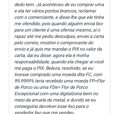
dedo tem. Já aconteceu de eu comprar uma
e ela ter vários pontos brancos, reclamei
com o comerciante, e disse-lhe que ele tinha
me ofendido, pois quando alguém envia lixo
para um cliente é uma ofensa mesmo, aí o
rapaz até me pediu desculpas, enviei a carta
pelo correio, mostrei o comprovante do
envio e já quis me mandar o PIX no valor da
carta, daí eu disse: agora ela é minha
responsabilidade, quando ela chegar aí você
me paga o PIX. Beleza, resolvido, se eu
tivesse comprado uma moeda dita FC, com
99,9999% teria recebido uma moeda FP=Flor
de Porco ou uma FDe= Flor de Porco
Excepcional com uma digitalzona bem no
meio da arruela de metal, e duvido se eu
conseguiria devolver esse lixo para o
vendedor lixo que me vendeu.