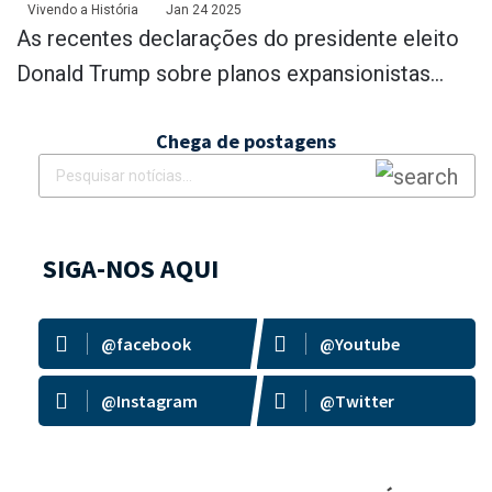
Panamá, Groenlândia e Canadá
Vivendo a História
Jan 24 2025
As recentes declarações do presidente eleito
Donald Trump sobre planos expansionistas...
Chega de postagens
SIGA-NOS AQUI
@facebook
@Youtube
@Instagram
@Twitter