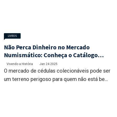
LIVROS
Não Perca Dinheiro no Mercado
Numismático: Conheça o Catálogo
Bentes 3ª Edição
Vivendo a História
Jan 24 2025
O mercado de cédulas colecionáveis pode ser
um terreno perigoso para quem não está be...