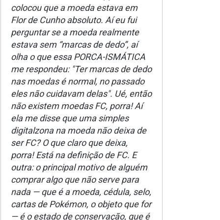
colocou que a moeda estava em
Flor de Cunho absoluto. Aí eu fui
perguntar se a moeda realmente
estava sem “marcas de dedo”, aí
olha o que essa PORCA-ISMÁTICA
me respondeu: "Ter marcas de dedo
nas moedas é normal, no passado
eles não cuidavam delas". Ué, então
não existem moedas FC, porra! Aí
ela me disse que uma simples
digitalzona na moeda não deixa de
ser FC? O que claro que deixa,
porra! Está na definição de FC. E
outra: o principal motivo de alguém
comprar algo que não serve para
nada — que é a moeda, cédula, selo,
cartas de Pokémon, o objeto que for
— é o estado de conservação, que é