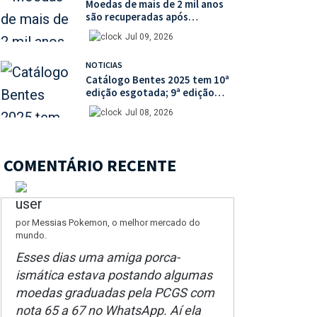
Moedas de mais de 2 mil anos
são recuperadas após
percorrerem o mercado ilegal
Jul 09, 2026
de antiguidades
NOTICIAS
Catálogo Bentes 2025 tem 10ª
edição esgotada; 9ª edição
está disponível com mais de
Jul 08, 2026
30% de desconto na unidade
COMENTÁRIO RECENTE
por Messias Pokemon, o melhor mercado do
mundo.
Esses dias uma amiga porca-
ismática estava postando algumas
moedas graduadas pela PCGS com
nota 65 a 67 no WhatsApp. Aí ela