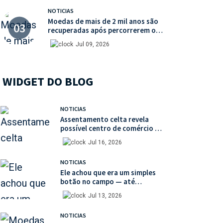
NOTICIAS
Moedas de mais de 2 mil anos são
recuperadas após percorrerem o
mercado ilegal de antiguidades
Jul 09, 2026
WIDGET DO BLOG
NOTICIAS
Assentamento celta revela
possível centro de comércio de
escravos na França
Jul 16, 2026
NOTICIAS
Ele achou que era um simples
botão no campo — até
descobrir uma moeda medieval
Jul 13, 2026
de valor histórico incalculável
NOTICIAS