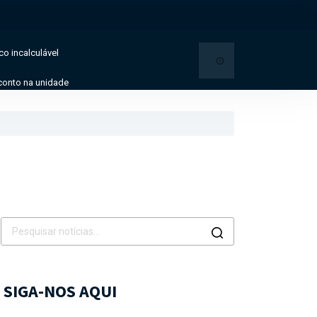
o incalculável
conto na unidade
SIGA-NOS AQUI