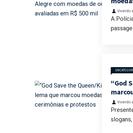
moedas
Vivendo a
A Políci
passagei
UNCATEGOR
“God S
marcou
Vivendo a
Present
slogans,