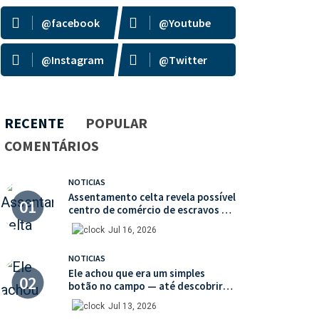
@facebook
@Youtube
@Instagram
@Twitter
RECENTE
POPULAR
COMENTÁRIOS
NOTICIAS
Assentamento celta revela possível
centro de comércio de escravos na
França
Jul 16, 2026
NOTICIAS
Ele achou que era um simples
botão no campo — até descobrir
uma moeda medieval de valor
Jul 13, 2026
histórico incalculável