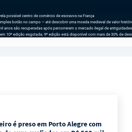
ela possível centro de comércio de escravos na França
imples botão no campo — até descobrir uma moeda medieval de valor históric
il anos são recuperadas após percorrerem o mercado ilegal de antiguidades
tem 10ª edição esgotada; 9ª edição está disponível com mais de 30% de des
eiro é preso em Porto Alegre com